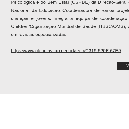
Psicológica e do Bem Estar (OSPBE) da Direção-Geral
Nacional da Educação. Coordenadora de vários projet
crianças e jovens. Integra a equipa de coordenação
Children/Organização Mundial de Saúde (HBSC/OMS), on
em revistas especializadas.
https://www.cienciavitae.pt/portal/en/C319-629F-67E9
V